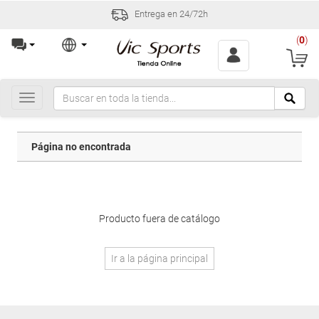
Entrega en 24/72h
(
0
)
Toggle
navigation
Página no encontrada
Producto fuera de catálogo
Ir a la página principal