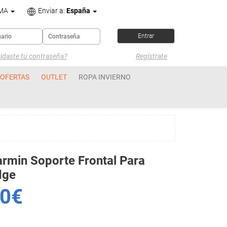
OMA
Enviar a:
España
idaste tu contraseña?
Regístrate
OFERTAS
OUTLET
ROPA INVIERNO
rmin Soporte Frontal Para
dge
0€