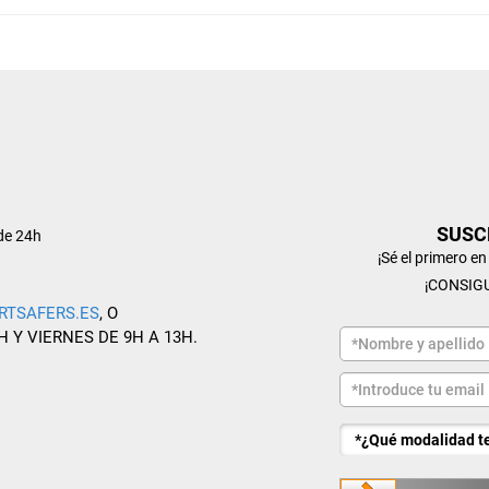
SUSC
de 24h
¡Sé el primero e
¡CONSIG
RTSAFERS.ES
, O
H Y VIERNES DE 9H A 13H.