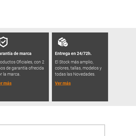
rantía de marca
Entrega en 24/72h.
oductos Oficiales, con 2
El Stock más amplio,
os de garantía ofrecida
colores, tallas, modelos y
r la marca.
todas las Novedades.
er más
Ver más