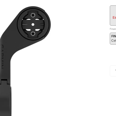
Es
Finan
FI
Ce