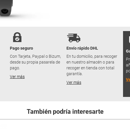
Pago seguro
Envío rápido DHL
Ga
u
Con Tarjeta, Paypal o Bizum,
En tu domicilio, para recoger
Pr
desde su propia pasarela de
en nuestro almacén o para
añ
pago.
recoger en tienda con total
po
garantía.
Ver más
V
Ver más
También podría interesarte