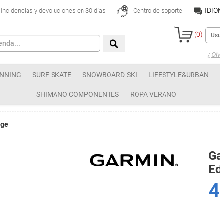
IDI
Incidencias y devoluciones en 30 días
Centro de soporte
(
0
)
¿Olv
NNING
SURF-SKATE
SNOWBOARD-SKI
LIFESTYLE&URBAN
SHIMANO COMPONENTES
ROPA VERANO
dge
Ga
E
4