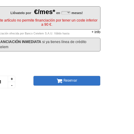
€/mes*
Llévatelo por
en
meses!
te artículo no permite financiación por tener un coste inferior
a 90 €.
+
info
ciación ofrecida por Banco Cetelem S.A.U.
Válido hasta
NANCIACIÓN INMEDIATA
si ya tienes línea de crédito
telem
+
+
Reservar
-
-