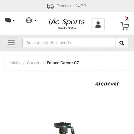
Entrega en 24/72h
(
0
)
Toggle
navigation
Inicio
Carver
Enlace Carver C7