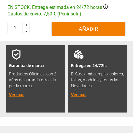
EN STOCK. Entrega estimada en 24/72 horas
Gastos de envío: 7,50 € (Península)
+
+
AÑADIR
-
-
Garantía de marca
Entrega en 24/72h.
Productos Oficiales, con 2
El Stock más amplio, colores,
años de garantía ofrecida
tallas, modelos y todas las
por la marca.
Novedades.
Ver más
Ver más