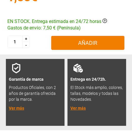
EN STOCK. Entrega estimada en 24/72 horas
Gastos de envío: 7,50 € (Península)
+
+
AÑADIR
-
-
Garantía de marca
Entrega en 24/72h.
Productos Oficiales, con 2
El Stock más amplio, colores,
años de garantía ofrecida
tallas, modelos y todas las
por la marca.
Novedades.
Ver más
Ver más