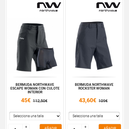
BERMUDA NORTHWAVE
BERMUDA NORTHWAVE
ESCAPE WOMAN CON CULOTE
ROCKSTER WOMAN
INTERIOR
45€
43,60€
112,50€
109€
+
+
+
+
AÑADIR
AÑADIR