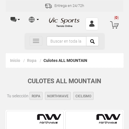
Entrega en 24/72h
(
0
)
Toggle
navigation
Inicio
Ropa
Culotes ALL MOUNTAIN
CULOTES ALL MOUNTAIN
Tu selección
ROPA
NORTHWAVE
CICLISMO