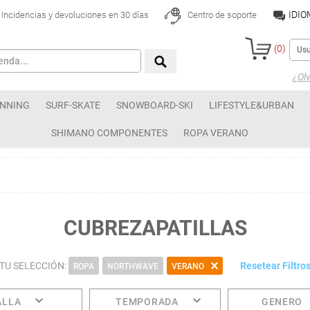
IDI
Incidencias y devoluciones en 30 días
Centro de soporte
(
0
)
¿Olv
NNING
SURF-SKATE
SNOWBOARD-SKI
LIFESTYLE&URBAN
SHIMANO COMPONENTES
ROPA VERANO
CUBREZAPATILLAS
TU SELECCIÓN:
Resetear Filtro
ROPA
NORTHWAVE
VERANO
ALLA
TEMPORADA
GENERO