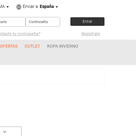
OMA
Enviar a:
España
idaste tu contraseña?
Regístrate
OFERTAS
OUTLET
ROPA INVIERNO
s