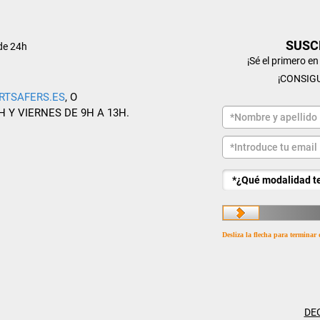
SUSC
de 24h
¡Sé el primero e
¡CONSIG
RTSAFERS.ES
, O
H Y VIERNES DE 9H A 13H.
Desliza la flecha para terminar 
DE