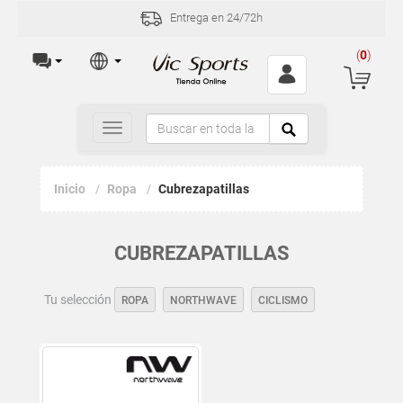
Entrega en 24/72h
(
0
)
Toggle
navigation
Inicio
Ropa
Cubrezapatillas
CUBREZAPATILLAS
Tu selección
ROPA
NORTHWAVE
CICLISMO