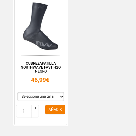
CUBREZAPATILLA
NORTHWAVE FAST H2O
NEGRO
46,99€
+
+
AÑADIR
-
-