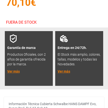
70,10€
FUERA DE STOCK
Garantía de marca
Entrega en 24/72h.
Productos Oficiales, con 2
El Stock más amplio, colores,
años de garantía ofrecida
tallas, modelos y todas las
por la marca.
Novedades.
Ver más
Ver más
Información Técnica Cubierta Schwalbe HANS DAMPF Evo,