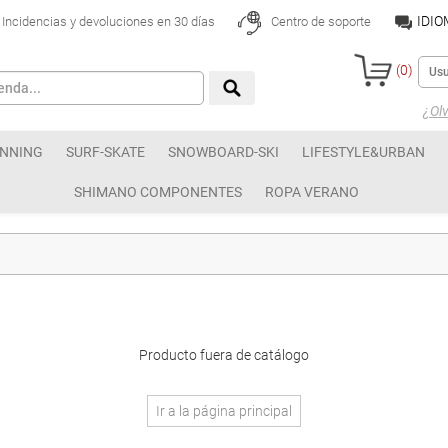
IDI
Incidencias y devoluciones en 30 días
Centro de soporte
(
0
)
¿Olv
NNING
SURF-SKATE
SNOWBOARD-SKI
LIFESTYLE&URBAN
SHIMANO COMPONENTES
ROPA VERANO
Producto fuera de catálogo
Ir a la página principal