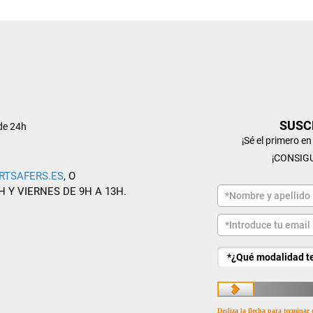
SUSC
de 24h
¡Sé el primero e
¡CONSIG
RTSAFERS.ES
, O
H Y VIERNES DE 9H A 13H.
Desliza la flecha para terminar 