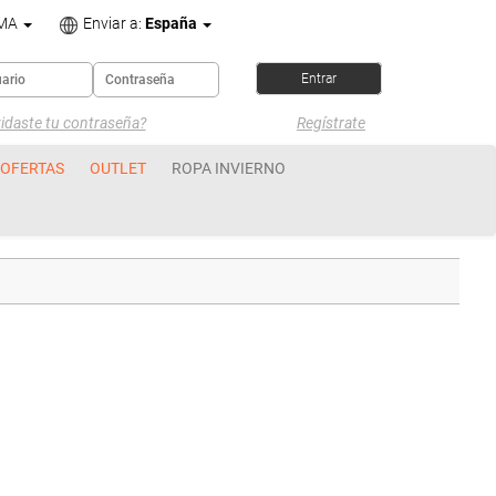
OMA
Enviar a:
España
idaste tu contraseña?
Regístrate
OFERTAS
OUTLET
ROPA INVIERNO