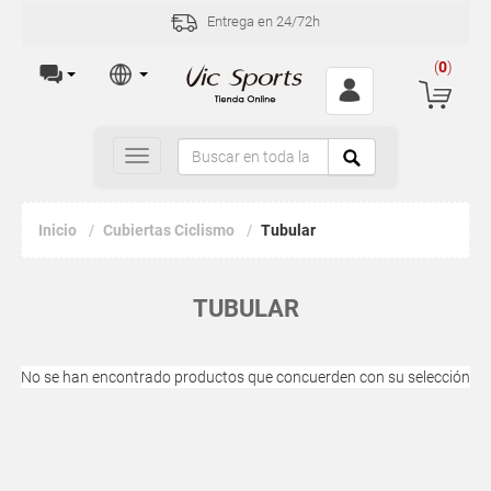
Entrega en 24/72h
(
0
)
Toggle
navigation
Inicio
Cubiertas Ciclismo
Tubular
TUBULAR
No se han encontrado productos que concuerden con su selección