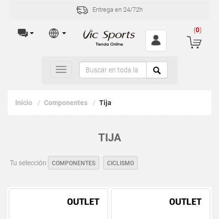
Entrega en 24/72h
(
0
)
Toggle
navigation
Inicio
Componentes
Tija
TIJA
Tu selección
COMPONENTES
CICLISMO