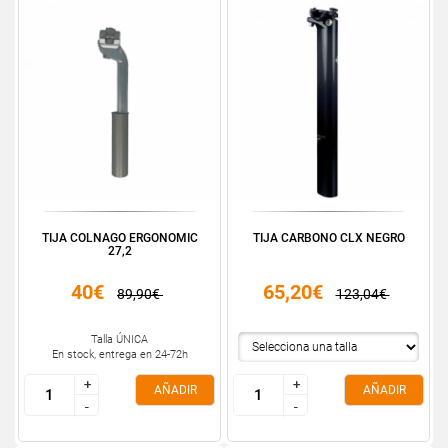
TIJA COLNAGO ERGONOMIC
TIJA CARBONO CLX NEGRO
27,2
40€
65,20€
89,90€
123,04€
Talla ÚNICA
En stock, entrega en 24-72h
+
+
+
+
AÑADIR
AÑADIR
-
-
-
-