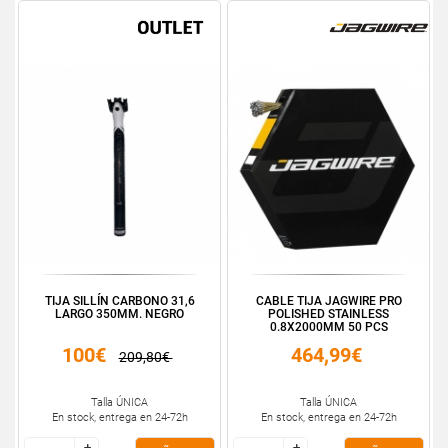
TIJA SILLÍN CARBONO 31,6
CABLE TIJA JAGWIRE PRO
LARGO 350MM. NEGRO
POLISHED STAINLESS
0.8X2000MM 50 PCS
100€
464,99€
209,80€
Talla ÚNICA
Talla ÚNICA
En stock, entrega en 24-72h
En stock, entrega en 24-72h
+
+
+
+