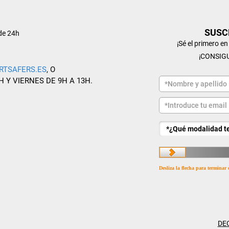
SUSC
de 24h
¡Sé el primero e
¡CONSIG
RTSAFERS.ES
, O
H Y VIERNES DE 9H A 13H.
Desliza la flecha para terminar 
DE