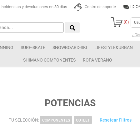
IDI
Incidencias y devoluciones en 30 días
Centro de soporte
(
0
)
¿Olv
NNING
SURF-SKATE
SNOWBOARD-SKI
LIFESTYLE&URBAN
SHIMANO COMPONENTES
ROPA VERANO
POTENCIAS
TU SELECCIÓN:
Resetear Filtros
COMPONENTES
OUTLET