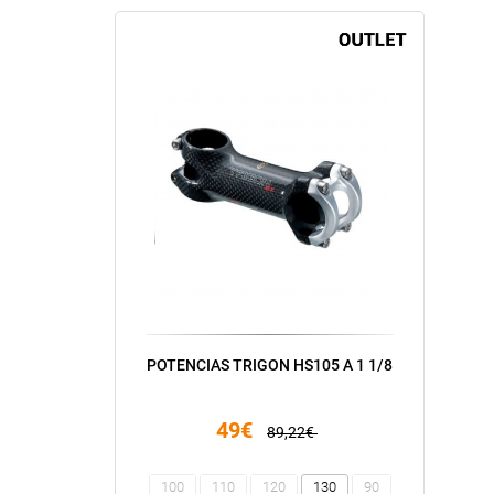
POTENCIAS TRIGON HS105 A 1 1/8
49€
89,22€
100
110
120
130
90