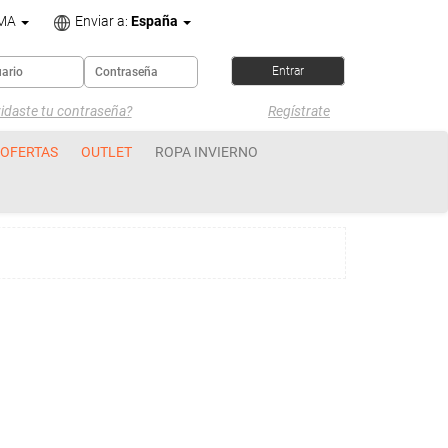
OMA
Enviar a:
España
idaste tu contraseña?
Regístrate
OFERTAS
OUTLET
ROPA INVIERNO