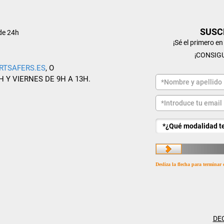
SUSC
de 24h
¡Sé el primero e
¡CONSIG
RTSAFERS.ES
, O
H Y VIERNES DE 9H A 13H.
Desliza la flecha para terminar 
DE