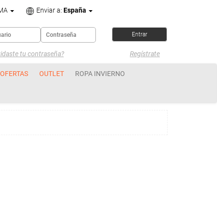
OMA
Enviar a:
España
idaste tu contraseña?
Regístrate
OFERTAS
OUTLET
ROPA INVIERNO