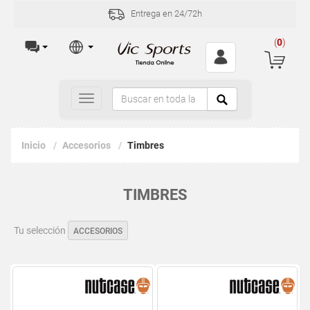
Entrega en 24/72h
(
0
)
Toggle
navigation
Inicio
Accesorios
Timbres
TIMBRES
Tu selección
ACCESORIOS