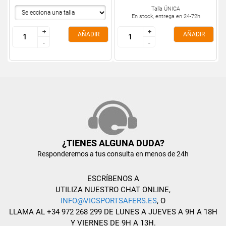
Talla ÚNICA
En stock, entrega en 24-72h
+
+
+
+
AÑADIR
AÑADIR
-
-
-
-
¿TIENES ALGUNA DUDA?
Responderemos a tus consulta en menos de 24h
ESCRÍBENOS A
UTILIZA NUESTRO CHAT ONLINE,
INFO@VICSPORTSAFERS.ES
, O
LLAMA AL +34 972 268 299 DE LUNES A JUEVES A 9H A 18H
Y VIERNES DE 9H A 13H.