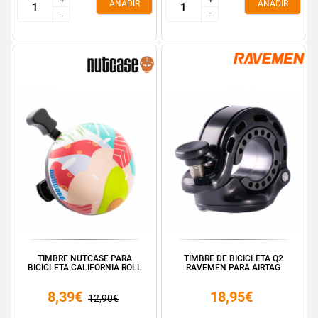
AÑADIR
AÑADIR
-
-
-
-
TIMBRE NUTCASE PARA
TIMBRE DE BICICLETA Q2
BICICLETA CALIFORNIA ROLL
RAVEMEN PARA AIRTAG
8,39€
18,95€
12,90€