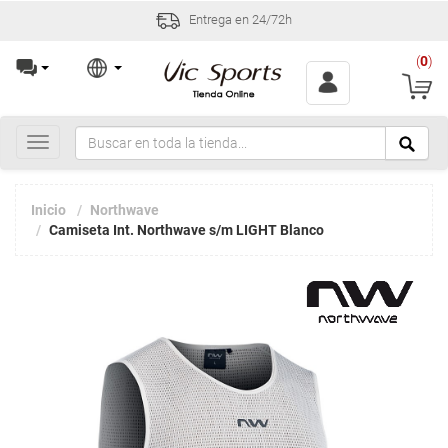
Entrega en 24/72h
(
0
)
Toggle
navigation
Inicio
Northwave
Camiseta Int. Northwave s/m LIGHT Blanco