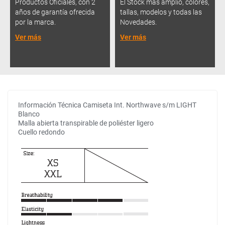
Productos Oficiales, con 2
El Stock más amplio, colores,
años de garantía ofrecida
tallas, modelos y todas las
por la marca.
Novedades.
Ver más
Ver más
Información Técnica Camiseta Int. Northwave s/m LIGHT
Blanco
Malla abierta transpirable de poliéster ligero
Cuello redondo