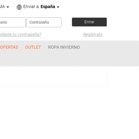
OMA
Enviar a:
España
idaste tu contraseña?
Regístrate
OFERTAS
OUTLET
ROPA INVIERNO