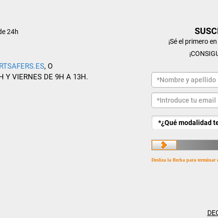
SUSC
de 24h
¡Sé el primero e
¡CONSIG
RTSAFERS.ES
, O
H Y VIERNES DE 9H A 13H.
Desliza la flecha para terminar 
DE