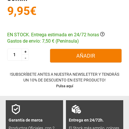
9,95€
EN STOCK. Entrega estimada en 24/72 horas
Gastos de envío: 7,50 € (Península)
+
+
AÑADIR
-
-
!SUBSCRÍBETE ANTES A NUESTRA NEWSLETTER Y TENDRÁS
UN 10% DE DESCUENTO EN ESTE PRODUCTO!
Pulsa aquí
Garantía de marca
Entrega en 24/72h.
Productos Oficiales, con 2
El Stock más amplio, colores,