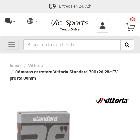
Entrega en 24/72h
(
0
)
Toggle
navigation
Inicio
Vittoria
Cámaras carretera Vittoria Standard 700x20 28c FV
presta 80mm