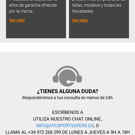
años de garantía ofrecida
tallas, modelos y todas las
por la marca.
Novedades.
Ver más
Ver más
¿TIENES ALGUNA DUDA?
Responderemos a tus consulta en menos de 24h
ESCRÍBENOS A
UTILIZA NUESTRO CHAT ONLINE,
INFO@VICSPORTSAFERS.ES
, O
LLAMA AL +34 972 268 299 DE LUNES A JUEVES A 9H A 18H