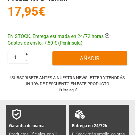
17,95€
EN STOCK. Entrega estimada en 24/72 horas
Gastos de envío: 7,50 € (Península)
+
+
AÑADIR
-
-
!SUBSCRÍBETE ANTES A NUESTRA NEWSLETTER Y TENDRÁS
UN 10% DE DESCUENTO EN ESTE PRODUCTO!
Pulsa aquí
Garantía de marca
Entrega en 24/72h.
Productos Oficiales, con 2
El Stock más amplio, colores,