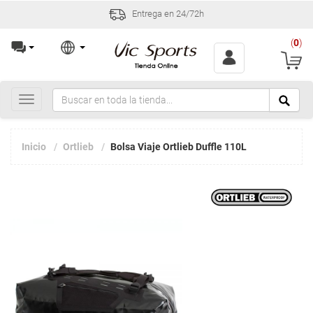
Entrega en 24/72h
(
0
)
Toggle
navigation
Inicio
Ortlieb
Bolsa Viaje Ortlieb Duffle 110L