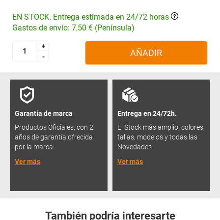
EN STOCK. Entrega estimada en 24/72 horas
Gastos de envío: 7,50 € (Península)
+
+
AÑADIR
-
-
Garantía de marca
Entrega en 24/72h.
Productos Oficiales, con 2
El Stock más amplio, colores,
años de garantía ofrecida
tallas, modelos y todas las
por la marca.
Novedades.
Ver más
Ver más
También podría interesarte