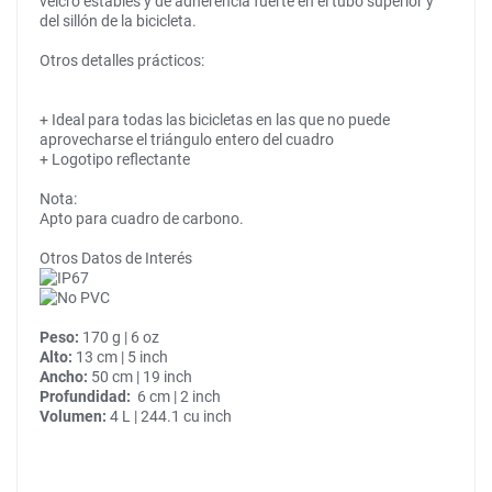
velcro estables y de adherencia fuerte en el tubo superior y
del sillón de la bicicleta.
Otros detalles prácticos:
+ Ideal para todas las bicicletas en las que no puede
aprovecharse el triángulo entero del cuadro
+ Logotipo reflectante
Nota:
Apto para cuadro de carbono.
Otros Datos de Interés
Peso:
170 g | 6 oz
Alto:
13 cm | 5 inch
Ancho:
50 cm | 19 inch
Profundidad:
6 cm | 2 inch
Volumen:
4 L | 244.1 cu inch