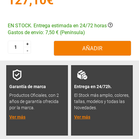
127,10€
EN STOCK. Entrega estimada en 24/72 horas
Gastos de envío: 7,50 € (Península)
+
+
AÑADIR
-
-
Garantía de marca
Entrega en 24/72h.
Productos Oficiales, con 2
El Stock más amplio, colores,
años de garantía ofrecida
tallas, modelos y todas las
por la marca.
Novedades.
Ver más
Ver más