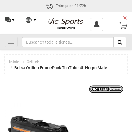
Entrega en 24/72h
(
0
)
Toggle
navigation
Inicio
Ortlieb
Bolsa Ortlieb FramePack TopTube 4L Negro Mate