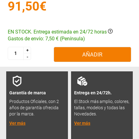
91,50€
EN STOCK. Entrega estimada en 24/72 horas
Gastos de envío: 7,50 € (Península)
+
+
AÑADIR
-
-
Garantía de marca
Entrega en 24/72h.
Productos Oficiales, con 2
El Stock más amplio, colores,
años de garantía ofrecida
tallas, modelos y todas las
por la marca.
Novedades.
Ver más
Ver más