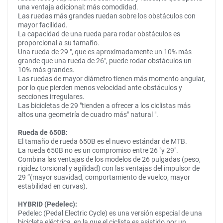
una ventaja adicional: más comodidad.
Las ruedas más grandes ruedan sobre los obstáculos con
mayor facilidad.
La capacidad de una rueda para rodar obstáculos es
proporcional a su tamaño.
Una rueda de 29 ", que es aproximadamente un 10% más
grande que una rueda de 26", puede rodar obstáculos un
10% más grandes.
Las ruedas de mayor diámetro tienen más momento angular,
por lo que pierden menos velocidad ante obstáculos y
secciones irregulares.
Las bicicletas de 29 "tienden a ofrecer a los ciclistas más
altos una geometría de cuadro más" natural ".
Rueda de 650B:
El tamaño de rueda 650B es el nuevo estándar de MTB.
La rueda 650B no es un compromiso entre 26 "y 29".
Combina las ventajas de los modelos de 26 pulgadas (peso,
rigidez torsional y agilidad) con las ventajas del impulsor de
29 ”(mayor suavidad, comportamiento de vuelco, mayor
estabilidad en curvas).
HYBRID (Pedelec):
Pedelec (Pedal Electric Cycle) es una versión especial de una
bicicleta eléctrica, en la que el ciclista es asistido por un