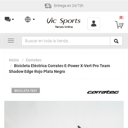
Incidencias y devoluciones en 30 día
(
0
)
Toggle
navigation
Inicio
Corratec
Bicicleta Eléctrica Corratec E-Power X-Vert Pro Team
Shadow Edge Rojo Plata Negro