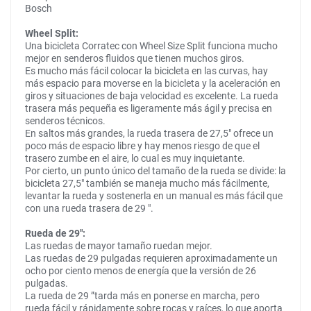
Bosch
Wheel Split:
Una bicicleta Corratec con Wheel Size Split funciona mucho
mejor en senderos fluidos que tienen muchos giros.
Es mucho más fácil colocar la bicicleta en las curvas, hay
más espacio para moverse en la bicicleta y la aceleración en
giros y situaciones de baja velocidad es excelente. La rueda
trasera más pequeña es ligeramente más ágil y precisa en
senderos técnicos.
En saltos más grandes, la rueda trasera de 27,5" ofrece un
poco más de espacio libre y hay menos riesgo de que el
trasero zumbe en el aire, lo cual es muy inquietante.
Por cierto, un punto único del tamaño de la rueda se divide: la
bicicleta 27,5" también se maneja mucho más fácilmente,
levantar la rueda y sostenerla en un manual es más fácil que
con una rueda trasera de 29 ″.
Rueda de 29":
Las ruedas de mayor tamaño ruedan mejor.
Las ruedas de 29 pulgadas requieren aproximadamente un
ocho por ciento menos de energía que la versión de 26
pulgadas.
La rueda de 29 ”tarda más en ponerse en marcha, pero
rueda fácil y rápidamente sobre rocas y raíces, lo que aporta