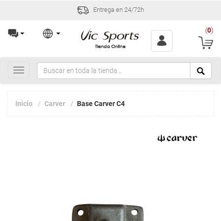
Entrega en 24/72h
(
0
)
Toggle
navigation
Inicio
Carver
Base Carver C4