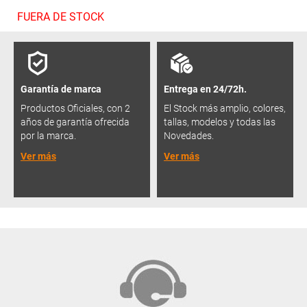
FUERA DE STOCK
Garantía de marca
Entrega en 24/72h.
Productos Oficiales, con 2
El Stock más amplio, colores,
años de garantía ofrecida
tallas, modelos y todas las
por la marca.
Novedades.
Ver más
Ver más