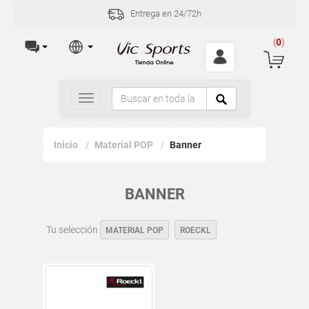
Entrega en 24/72h
(
0
)
Toggle
navigation
Inicio
Material POP
Banner
BANNER
Tu selección
MATERIAL POP
ROECKL