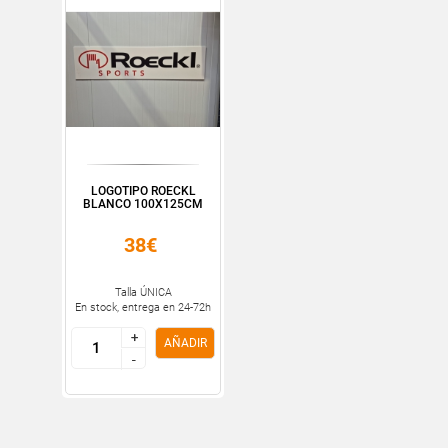
LOGOTIPO ROECKL
BLANCO 100X125CM
38€
Talla ÚNICA
En stock, entrega en 24-72h
+
+
AÑADIR
-
-