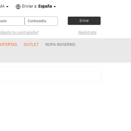
OMA
Enviar a:
España
idaste tu contraseña?
Regístrate
OFERTAS
OUTLET
ROPA INVIERNO