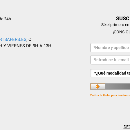
SUSC
de 24h
¡Sé el primero e
¡CONSIG
RTSAFERS.ES
, O
H Y VIERNES DE 9H A 13H.
Desliza la flecha para terminar 
DE