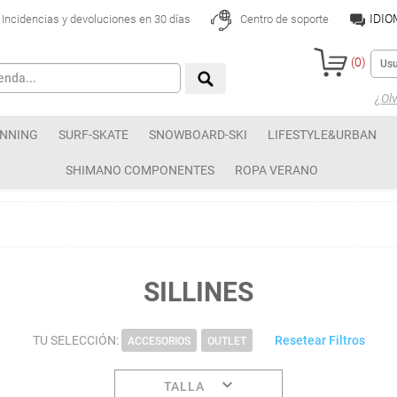
IDI
Incidencias y devoluciones en 30 días
Centro de soporte
(
0
)
¿Olv
NNING
SURF-SKATE
SNOWBOARD-SKI
LIFESTYLE&URBAN
SHIMANO COMPONENTES
ROPA VERANO
SILLINES
TU SELECCIÓN:
Resetear Filtros
ACCESORIOS
OUTLET
TALLA