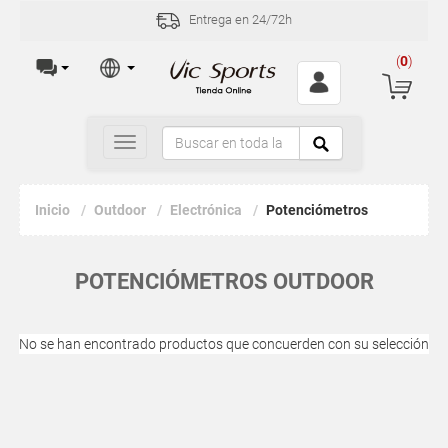
Entrega en 24/72h
(
0
)
Toggle
navigation
Inicio
Outdoor
Electrónica
Potenciómetros
POTENCIÓMETROS OUTDOOR
No se han encontrado productos que concuerden con su selección