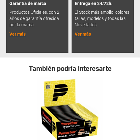
Garantía de marca
Entrega en 24/72h.
Productos Oficiales, con 2
El Stock más amplio, colores,
años de garantía ofrecida
tallas, modelos y todas las
por la marca.
Novedades.
Ver más
Ver más
También podría interesarte