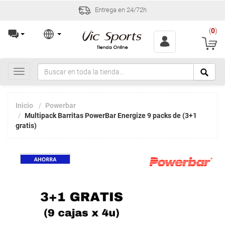
Entrega en 24/72h
(
0
)
Toggle
navigation
Inicio
Powerbar
Multipack Barritas PowerBar Energize 9 packs de (3+1
gratis)