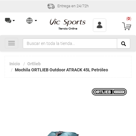
Entrega en 24/72h
(
0
)
Toggle
navigation
Inicio
Ortlieb
Mochila ORTLIEB Outdoor ATRACK 45L Petróleo