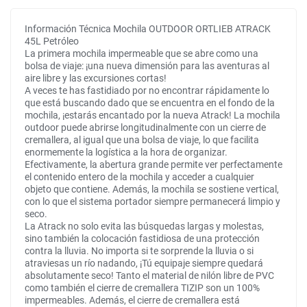
Información Técnica Mochila OUTDOOR ORTLIEB ATRACK
45L Petróleo
La primera mochila impermeable que se abre como una
bolsa de viaje: ¡una nueva dimensión para las aventuras al
aire libre y las excursiones cortas!
A veces te has fastidiado por no encontrar rápidamente lo
que está buscando dado que se encuentra en el fondo de la
mochila, ¡estarás encantado por la nueva Atrack! La mochila
outdoor puede abrirse longitudinalmente con un cierre de
cremallera, al igual que una bolsa de viaje, lo que facilita
enormemente la logística a la hora de organizar.
Efectivamente, la abertura grande permite ver perfectamente
el contenido entero de la mochila y acceder a cualquier
objeto que contiene. Además, la mochila se sostiene vertical,
con lo que el sistema portador siempre permanecerá limpio y
seco.
La Atrack no solo evita las búsquedas largas y molestas,
sino también la colocación fastidiosa de una protección
contra la lluvia. No importa si te sorprende la lluvia o si
atraviesas un río nadando, ¡Tú equipaje siempre quedará
absolutamente seco! Tanto el material de nilón libre de PVC
como también el cierre de cremallera TIZIP son un 100%
impermeables. Además, el cierre de cremallera está