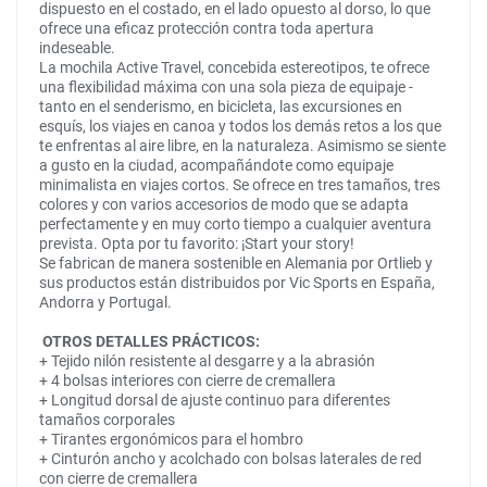
dispuesto en el costado, en el lado opuesto al dorso, lo que
ofrece una eficaz protección contra toda apertura
indeseable.
La mochila Active Travel, concebida estereotipos, te ofrece
una flexibilidad máxima con una sola pieza de equipaje -
tanto en el senderismo, en bicicleta, las excursiones en
esquís, los viajes en canoa y todos los demás retos a los que
te enfrentas al aire libre, en la naturaleza. Asimismo se siente
a gusto en la ciudad, acompañándote como equipaje
minimalista en viajes cortos. Se ofrece en tres tamaños, tres
colores y con varios accesorios de modo que se adapta
perfectamente y en muy corto tiempo a cualquier aventura
prevista. Opta por tu favorito: ¡Start your story!
Se fabrican de manera sostenible en Alemania por Ortlieb y
sus productos están distribuidos por Vic Sports en España,
Andorra y Portugal.
OTROS DETALLES PRÁCTICOS:
+ Tejido nilón resistente al desgarre y a la abrasión
+ 4 bolsas interiores con cierre de cremallera
+ Longitud dorsal de ajuste continuo para diferentes
tamaños corporales
+ Tirantes ergonómicos para el hombro
+ Cinturón ancho y acolchado con bolsas laterales de red
con cierre de cremallera