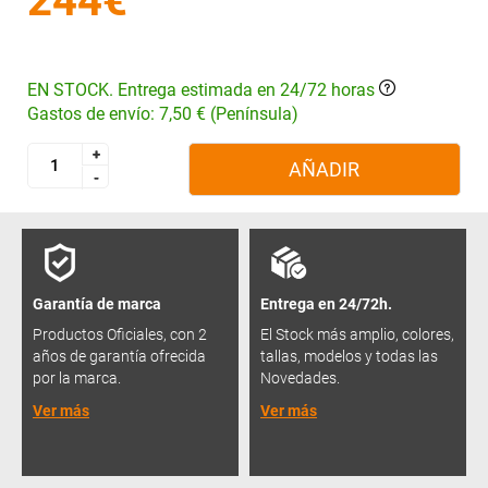
244€
EN STOCK. Entrega estimada en 24/72 horas
Gastos de envío: 7,50 € (Península)
+
+
AÑADIR
-
-
Garantía de marca
Entrega en 24/72h.
Productos Oficiales, con 2
El Stock más amplio, colores,
años de garantía ofrecida
tallas, modelos y todas las
por la marca.
Novedades.
Ver más
Ver más