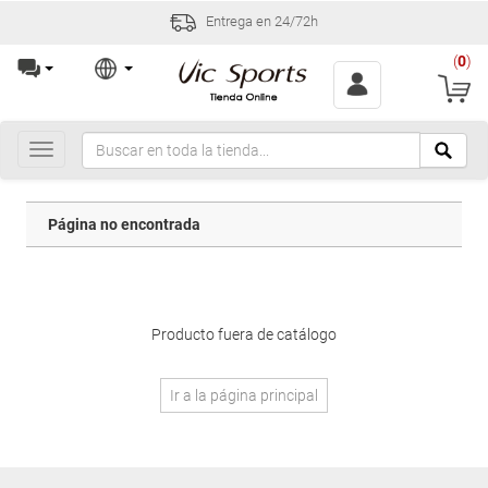
Entrega en 24/72h
(
0
)
Toggle
navigation
Página no encontrada
Producto fuera de catálogo
Ir a la página principal