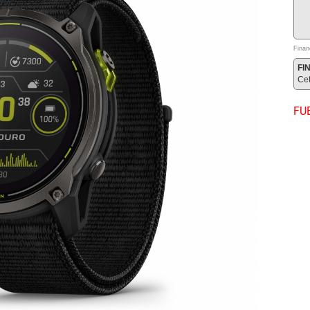
Finan
FI
Ce
FU