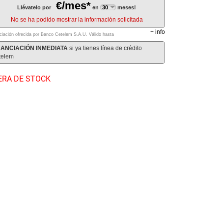
€/mes*
Llévatelo por
en
meses!
No se ha podido mostrar la información solicitada
+
info
ciación ofrecida por Banco Cetelem S.A.U.
Válido hasta
NANCIACIÓN INMEDIATA
si ya tienes línea de crédito
telem
ERA DE STOCK