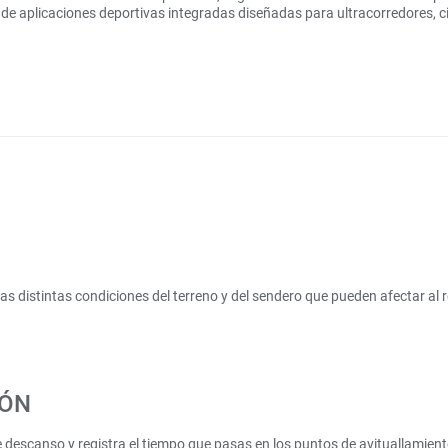
de aplicaciones deportivas integradas diseñadas para ultracorredores, c
s distintas condiciones del terreno y del sendero que pueden afectar al r
TÓN
de descanso y registra el tiempo que pasas en los puntos de avituallamient