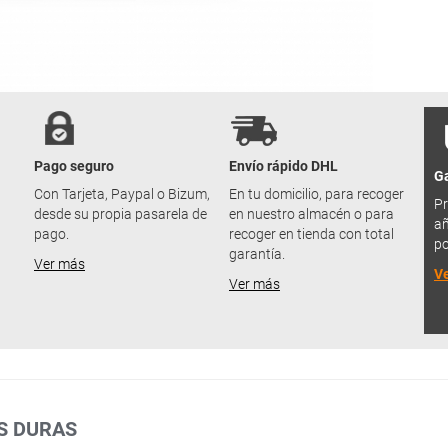
Pago seguro
Envío rápido DHL
Ga
u
Con Tarjeta, Paypal o Bizum,
En tu domicilio, para recoger
Pr
desde su propia pasarela de
en nuestro almacén o para
añ
pago.
recoger en tienda con total
po
garantía.
Ver más
V
Ver más
S DURAS