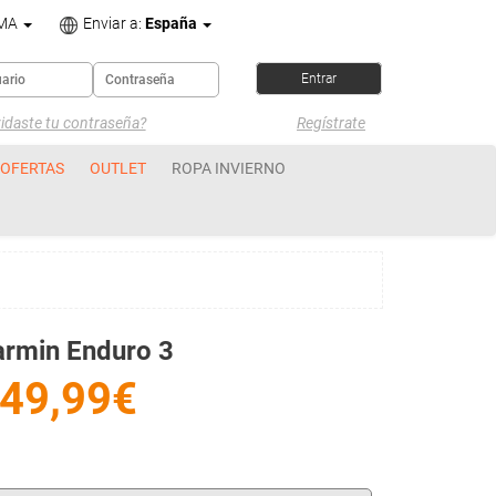
OMA
Enviar a:
España
idaste tu contraseña?
Regístrate
OFERTAS
OUTLET
ROPA INVIERNO
armin Enduro 3
49,99€