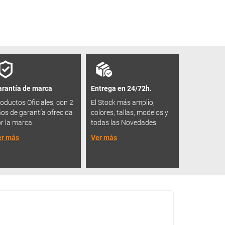
rantía de marca
Entrega en 24/72h.
oductos Oficiales, con 2
El Stock más amplio,
os de garantía ofrecida
colores, tallas, modelos y
r la marca.
todas las Novedades.
er más
Ver más