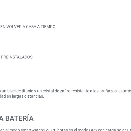
TEN VOLVER A CASA A TIEMPO
 PREINSTALADOS
n bisel de titanio y un cristal de zafiro resistente a los arañazos, estar
dad en largas distancias.
A BATERÍA
a en el modo smartwatch2 o 320 horas en el modo GPS con carga solar1, 