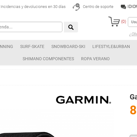
IDI
Incidencias y devoluciones en 30 días
Centro de soporte
(
0
)
¿Olv
NNING
SURF-SKATE
SNOWBOARD-SKI
LIFESTYLE&URBAN
SHIMANO COMPONENTES
ROPA VERANO
G
8