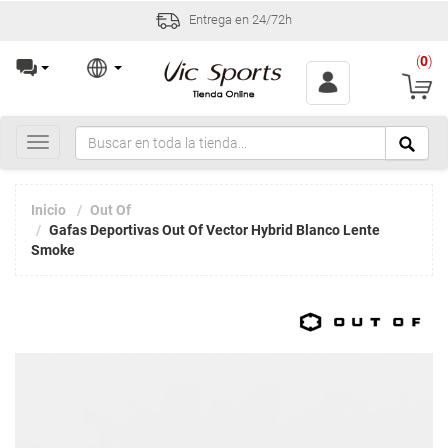
Entrega en 24/72h
(
0
)
Toggle
navigation
Inicio
Out Of
Gafas Deportivas Out Of Vector Hybrid Blanco Lente
Smoke