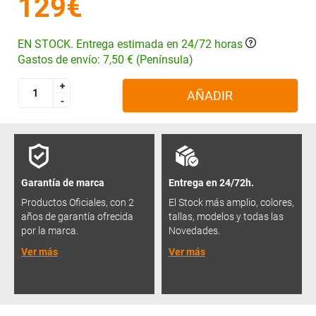
129€
EN STOCK. Entrega estimada en 24/72 horas
Gastos de envío: 7,50 € (Península)
+
+
AÑADIR
-
-
Garantía de marca
Entrega en 24/72h.
Productos Oficiales, con 2
El Stock más amplio, colores,
años de garantía ofrecida
tallas, modelos y todas las
por la marca.
Novedades.
Ver más
Ver más