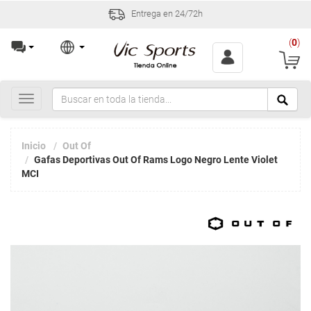
Incidencias y devoluciones en 30 días
(
0
)
Toggle
navigation
Inicio
Out Of
Gafas Deportivas Out Of Rams Logo Negro Lente Violet
MCI