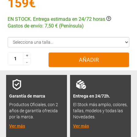
159€
EN STOCK. Entrega estimada en 24/72 horas
Gastos de envío: 7,50 € (Península)
+
+
AÑADIR
-
-
Garantía de marca
Entrega en 24/72h.
Productos Oficiales, con 2
El Stock más amplio, colores,
años de garantía ofrecida
tallas, modelos y todas las
por la marca.
Novedades.
Ver más
Ver más