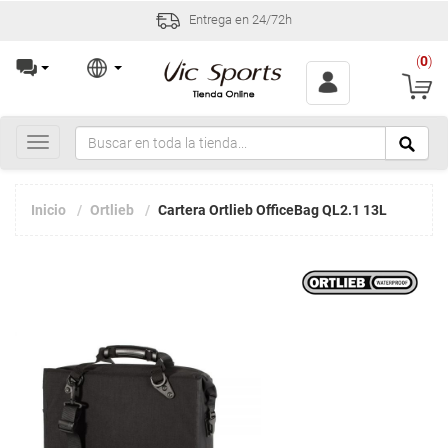
Entrega en 24/72h
(
0
)
Toggle
navigation
Inicio
Ortlieb
Cartera Ortlieb OfficeBag QL2.1 13L