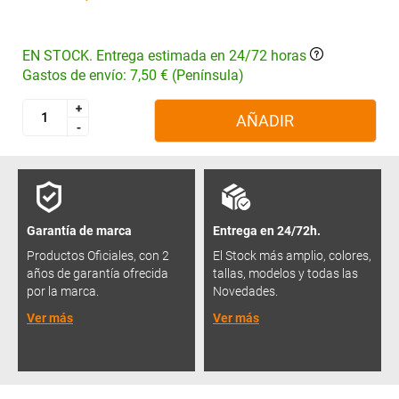
EN STOCK. Entrega estimada en 24/72 horas
Gastos de envío: 7,50 € (Península)
+
+
AÑADIR
-
-
Garantía de marca
Entrega en 24/72h.
Productos Oficiales, con 2
El Stock más amplio, colores,
años de garantía ofrecida
tallas, modelos y todas las
por la marca.
Novedades.
Ver más
Ver más