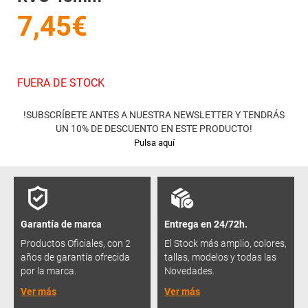
7,45€
FUERA DE STOCK
!SUBSCRÍBETE ANTES A NUESTRA NEWSLETTER Y TENDRÁS
UN 10% DE DESCUENTO EN ESTE PRODUCTO!
Pulsa aquí
Garantía de marca
Entrega en 24/72h.
Productos Oficiales, con 2
El Stock más amplio, colores,
años de garantía ofrecida
tallas, modelos y todas las
por la marca.
Novedades.
Ver más
Ver más