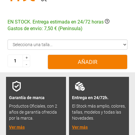
EN STOCK. Entrega estimada en 24/72 horas
Gastos de envío: 7,50 € (Península)
+
+
AÑADIR
-
-
Garantía de marca
Entrega en 24/72h.
Productos Oficiales, con 2
El Stock más amplio, colores,
años de garantía ofrecida
tallas, modelos y todas las
por la marca.
Novedades.
Ver más
Ver más