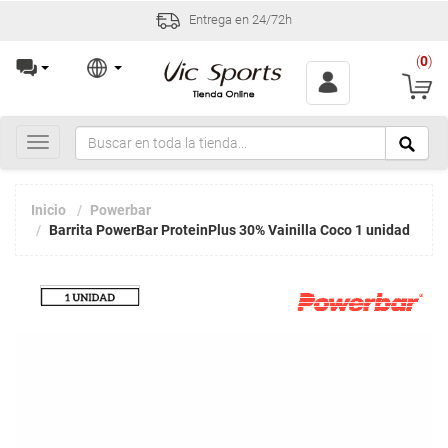
Entrega en 24/72h
(
0
)
Toggle
navigation
Inicio
Powerbar
Barrita PowerBar ProteinPlus 30% Vainilla Coco 1 unidad