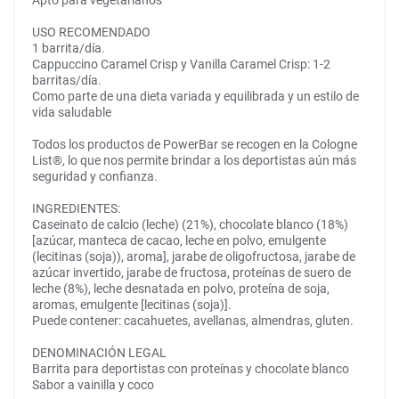
Apto para vegetarianos
USO RECOMENDADO
1 barrita/día.
Cappuccino Caramel Crisp y Vanilla Caramel Crisp: 1-2
barritas/día.
Como parte de una dieta variada y equilibrada y un estilo de
vida saludable
Todos los productos de PowerBar se recogen en la Cologne
List®, lo que nos permite brindar a los deportistas aún más
seguridad y confianza.
INGREDIENTES:
Caseinato de calcio (leche) (21%), chocolate blanco (18%)
[azúcar, manteca de cacao, leche en polvo, emulgente
(lecitinas (soja)), aroma], jarabe de oligofructosa, jarabe de
azúcar invertido, jarabe de fructosa, proteínas de suero de
leche (8%), leche desnatada en polvo, proteína de soja,
aromas, emulgente [lecitinas (soja)].
Puede contener: cacahuetes, avellanas, almendras, gluten.
DENOMINACIÓN LEGAL
Barrita para deportistas con proteínas y chocolate blanco
Sabor a vainilla y coco