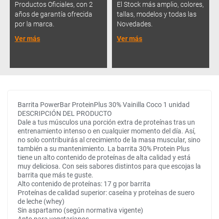
Productos Oficiales, con 2
El Stock más amplio, colores,
años de garantía ofrecida
tallas, modelos y todas las
por la marca.
Novedades.
Ver más
Ver más
Barrita PowerBar ProteinPlus 30% Vainilla Coco 1 unidad
DESCRIPCIÓN DEL PRODUCTO
Dale a tus músculos una porción extra de proteínas tras un
entrenamiento intenso o en cualquier momento del día. Así,
no solo contribuirás al crecimiento de la masa muscular, sino
también a su mantenimiento. La barrita 30% Protein Plus
tiene un alto contenido de proteínas de alta calidad y está
muy deliciosa. Con seis sabores distintos para que escojas la
barrita que más te guste.
Alto contenido de proteínas: 17 g por barrita
Proteínas de calidad superior: caseína y proteínas de suero
de leche (whey)
Sin aspartamo (según normativa vigente)