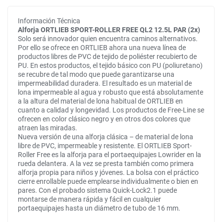
Información Técnica
Alforja ORTLIEB SPORT-ROLLER FREE QL2 12.5L PAR (2x)
Solo será innovador quien encuentra caminos alternativos.
Por ello se ofrece en ORTLIEB ahora una nueva línea de
productos libres de PVC de tejido de poliéster recubierto de
PU. En estos productos, el tejido básico con PU (poliuretano)
se recubre de tal modo que puede garantizarse una
impermeabilidad duradera. El resultado es un material de
lona impermeable al agua y robusto que está absolutamente
a la altura del material de lona habitual de ORTLIEB en
cuanto a calidad y longevidad. Los productos de Free-Line se
ofrecen en color clásico negro y en otros dos colores que
atraen las miradas.
Nueva versión de una alforja clásica – de material de lona
libre de PVC, impermeable y resistente. El ORTLIEB Sport-
Roller Free es la alforja para el portaequipajes Lowrider en la
rueda delantera. A la vez se presta también como primera
alforja propia para niños y jóvenes. La bolsa con el práctico
cierre enrollable puede emplearse individualmente o bien en
pares. Con el probado sistema Quick-Lock2.1 puede
montarse de manera rápida y fácil en cualquier
portaequipajes hasta un diámetro de tubo de 16 mm.