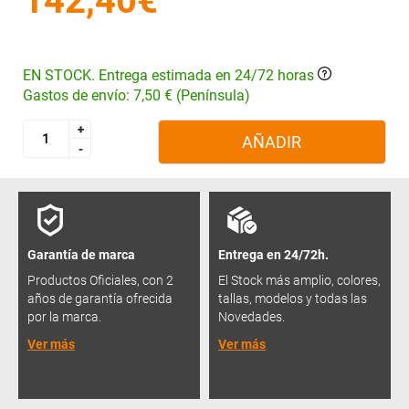
142,40€
EN STOCK. Entrega estimada en 24/72 horas
Gastos de envío: 7,50 € (Península)
+
+
AÑADIR
-
-
Garantía de marca
Entrega en 24/72h.
Productos Oficiales, con 2
El Stock más amplio, colores,
años de garantía ofrecida
tallas, modelos y todas las
por la marca.
Novedades.
Ver más
Ver más