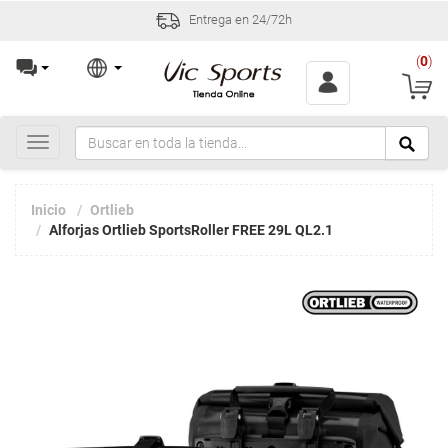
Entrega en 24/72h
(
0
)
Toggle
navigation
Inicio
Ortlieb
Alforjas Ortlieb SportsRoller FREE 29L QL2.1