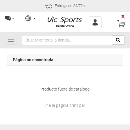
Entrega en 24/72h
(
0
)
Toggle
navigation
Página no encontrada
Producto fuera de catálogo
Ir a la página principal