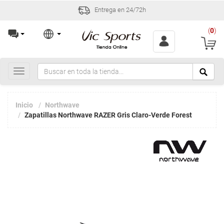
Entrega en 24/72h
(
0
)
Toggle
navigation
Inicio
Northwave
Zapatillas Northwave RAZER Gris Claro-Verde Forest