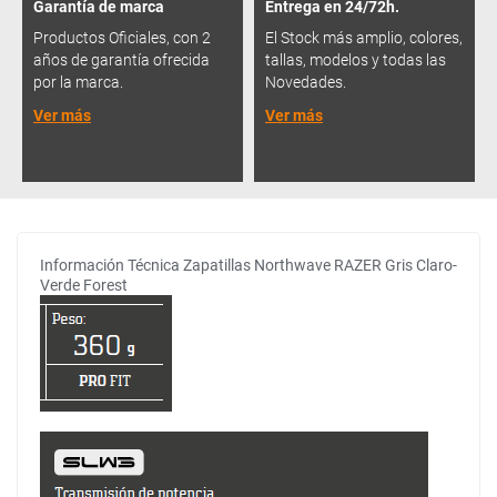
Garantía de marca
Entrega en 24/72h.
Productos Oficiales, con 2
El Stock más amplio, colores,
años de garantía ofrecida
tallas, modelos y todas las
por la marca.
Novedades.
Ver más
Ver más
Información Técnica Zapatillas Northwave RAZER Gris Claro-
Verde Forest