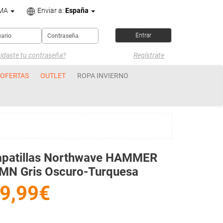
OMA
Enviar a:
España
idaste tu contraseña?
Regístrate
OFERTAS
OUTLET
ROPA INVIERNO
apatillas Northwave HAMMER
MN Gris Oscuro-Turquesa
9,99€