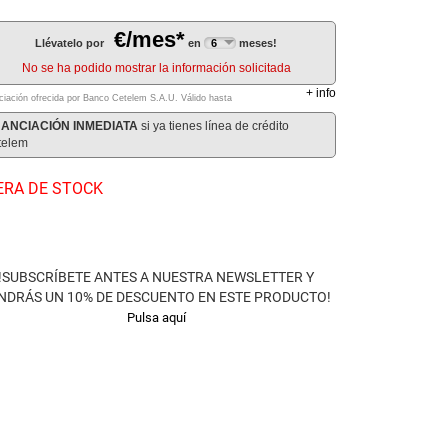
€/mes*
Llévatelo por
en
meses!
No se ha podido mostrar la información solicitada
+
info
ciación ofrecida por Banco Cetelem S.A.U.
Válido hasta
NANCIACIÓN INMEDIATA
si ya tienes línea de crédito
telem
ERA DE STOCK
!SUBSCRÍBETE ANTES A NUESTRA NEWSLETTER Y
NDRÁS UN 10% DE DESCUENTO EN ESTE PRODUCTO!
Pulsa aquí