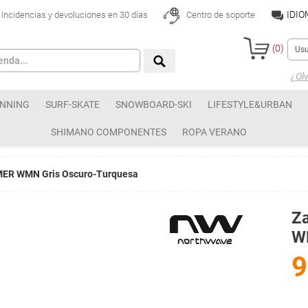
IDI
Incidencias y devoluciones en 30 días
Centro de soporte
(
0
)
¿Olv
NNING
SURF-SKATE
SNOWBOARD-SKI
LIFESTYLE&URBAN
SHIMANO COMPONENTES
ROPA VERANO
MER WMN Gris Oscuro-Turquesa
Z
W
9