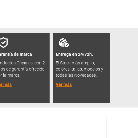
rantía de marca
Entrega en 24/72h.
oductos Oficiales, con 2
El Stock más amplio,
os de garantía ofrecida
colores, tallas, modelos y
r la marca.
todas las Novedades.
er más
Ver más