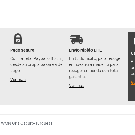
Pago seguro
Envío rápido DHL
Ga
u
Con Tarjeta, Paypal o Bizum,
En tu domicilio, para recoger
Pr
desde su propia pasarela de
en nuestro almacén o para
añ
pago.
recoger en tienda con total
po
garantía.
Ver más
V
Ver más
R WMN Gris Oscuro-Turquesa