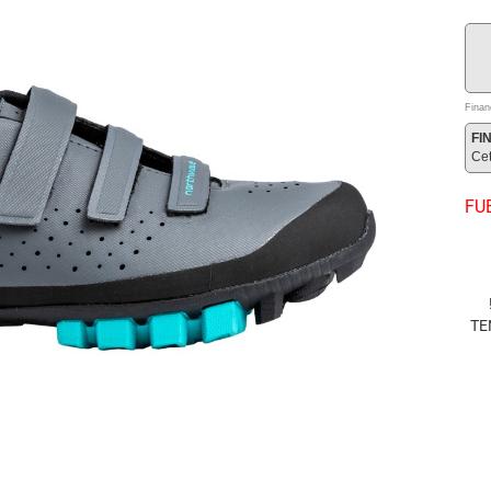
Finan
FI
Ce
FU
TE