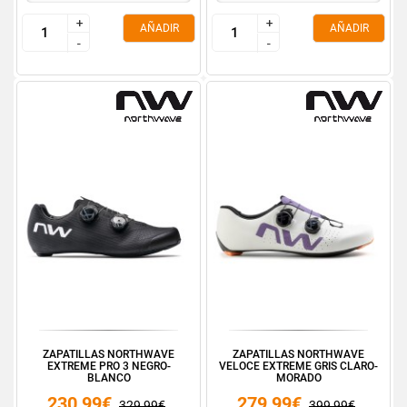
+
+
+
+
AÑADIR
AÑADIR
-
-
-
-
ZAPATILLAS NORTHWAVE
ZAPATILLAS NORTHWAVE
EXTREME PRO 3 NEGRO-
VELOCE EXTREME GRIS CLARO-
BLANCO
MORADO
230,99€
279,99€
329,99€
399,99€