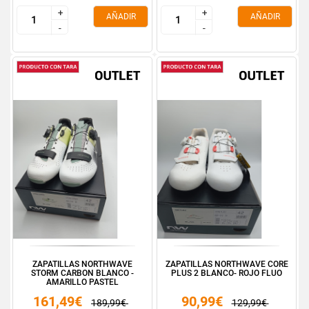
+
+
+
+
AÑADIR
AÑADIR
-
-
-
-
ZAPATILLAS NORTHWAVE
ZAPATILLAS NORTHWAVE CORE
STORM CARBON BLANCO -
PLUS 2 BLANCO- ROJO FLUO
AMARILLO PASTEL
161,49€
90,99€
189,99€
129,99€