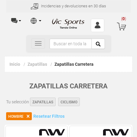
Incidencias y devoluciones en 30 días
(
0
)
Toggle
navigation
Inicio
Zapatillas
Zapatillas Carretera
ZAPATILLAS CARRETERA
Tu selección
ZAPATILLAS
CICLISMO
Resetear Filtros
HOMBRE