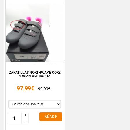
ZAPATILLAS NORTHWAVE CORE
2 WMN ANTRACITA
97,99€
99,99€
+
+
AÑADIR
-
-