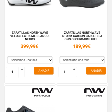
ZAPATILLAS NORTHWAVE
ZAPATILLAS NORTHWAVE
VELOCE EXTREME BLANCO-
STORM CARBON CARRETERA
NEGRO
GRIS OSCURO-GRIS HIEL...
399,99€
189,99€
+
+
+
+
AÑADIR
AÑADIR
-
-
-
-