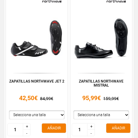
ZAPATILLAS NORTHWAVE JET 2
ZAPATILLAS NORTHWAVE
MISTRAL
42,50€
95,99€
84,99€
159,99€
+
+
+
+
AÑADIR
AÑADIR
-
-
-
-