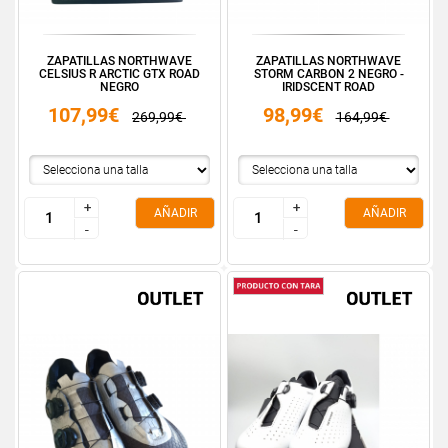
ZAPATILLAS NORTHWAVE
ZAPATILLAS NORTHWAVE
CELSIUS R ARCTIC GTX ROAD
STORM CARBON 2 NEGRO -
NEGRO
IRIDSCENT ROAD
107,99€
98,99€
269,99€
164,99€
+
+
+
+
AÑADIR
AÑADIR
-
-
-
-