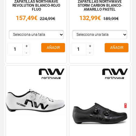
ZAPATILLAS NORTHWAVE
ZAPATILLAS NORTHWAVE
REVOLUTION BLANCO-ROJO
STORM CARBON BLANCO-
FLUO
AMARILLO PASTEL
157,49€
132,99€
224,99€
189,99€
+
+
+
+
AÑADIR
AÑADIR
-
-
-
-