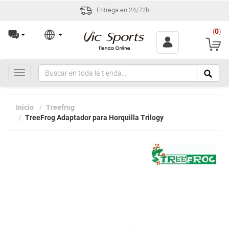
Entrega en 24/72h
(
0
)
Toggle
navigation
Inicio
Treefrog
TreeFrog Adaptador para Horquilla Trilogy