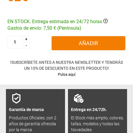
EN STOCK. Entrega estimada en 24/72 horas
Gastos de envío: 7,50 € (Península)
+
+
AÑADIR
-
-
!SUBSCRÍBETE ANTES A NUESTRA NEWSLETTER Y TENDRÁS
UN 10% DE DESCUENTO EN ESTE PRODUCTO!
Pulsa aquí
Garantía de marca
Entrega en 24/72h.
Productos Oficiales, con 2
El Stock más amplio, colores,
años de garantía ofrecida
tallas, modelos y todas las
por la marca.
Novedades.