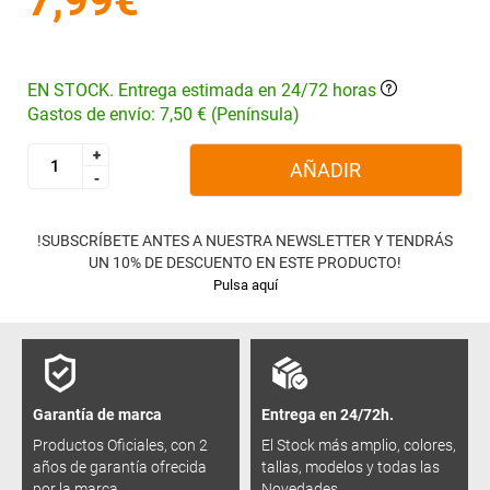
7,99€
EN STOCK. Entrega estimada en 24/72 horas
Gastos de envío: 7,50 € (Península)
+
+
AÑADIR
-
-
!SUBSCRÍBETE ANTES A NUESTRA NEWSLETTER Y TENDRÁS
UN 10% DE DESCUENTO EN ESTE PRODUCTO!
Pulsa aquí
Garantía de marca
Entrega en 24/72h.
Productos Oficiales, con 2
El Stock más amplio, colores,
años de garantía ofrecida
tallas, modelos y todas las
por la marca.
Novedades.