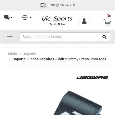
Entrega en 24/72h
(
0
)
Toggle
navigation
Inicio
Jagwire
Soporte Fundas Jagwire E-Shift 2.5mm / Freno 5mm 4pcs