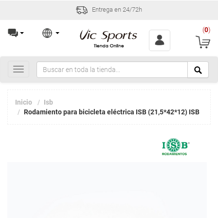
Entrega en 24/72h
(
0
)
Toggle
navigation
Inicio
Isb
Rodamiento para bicicleta eléctrica ISB (21,5*42*12) ISB