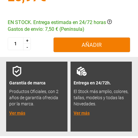
EN STOCK. Entrega estimada en 24/72 horas
Gastos de envío: 7,50 € (Península)
+
+
AÑADIR
-
-
Garantía de marca
Entrega en 24/72h.
Productos Oficiales, con 2
El Stock más amplio, colores,
años de garantía ofrecida
tallas, modelos y todas las
por la marca.
Novedades.
Ver más
Ver más