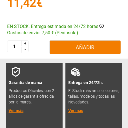
11,42€
EN STOCK. Entrega estimada en 24/72 horas
Gastos de envío: 7,50 € (Península)
+
+
AÑADIR
-
-
Garantía de marca
Entrega en 24/72h.
Productos Oficiales, con 2
El Stock más amplio, colores,
años de garantía ofrecida
tallas, modelos y todas las
por la marca.
Novedades.
Ver más
Ver más