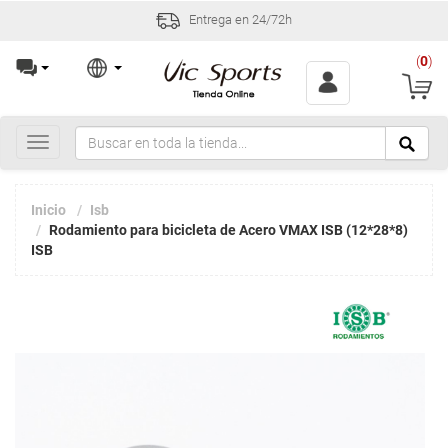
Entrega en 24/72h
(
0
)
Toggle
navigation
Inicio
Isb
Rodamiento para bicicleta de Acero VMAX ISB (12*28*8)
ISB