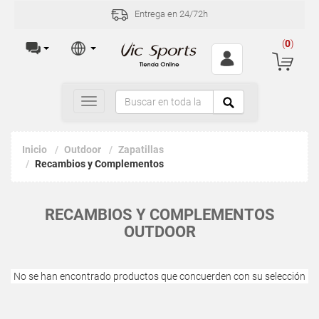
Entrega en 24/72h
(
0
)
Toggle
navigation
Inicio
Outdoor
Zapatillas
Recambios y Complementos
RECAMBIOS Y COMPLEMENTOS
OUTDOOR
No se han encontrado productos que concuerden con su selección