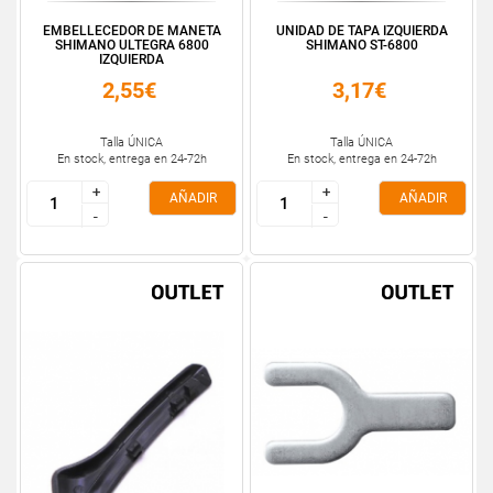
EMBELLECEDOR DE MANETA
UNIDAD DE TAPA IZQUIERDA
SHIMANO ULTEGRA 6800
SHIMANO ST-6800
IZQUIERDA
2,55€
3,17€
Talla ÚNICA
Talla ÚNICA
En stock, entrega en 24-72h
En stock, entrega en 24-72h
+
+
+
+
AÑADIR
AÑADIR
-
-
-
-