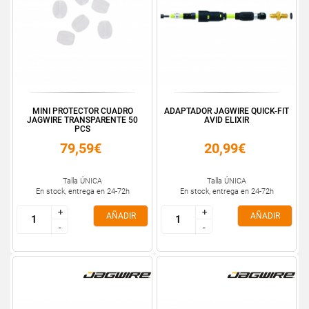
MINI PROTECTOR CUADRO
ADAPTADOR JAGWIRE QUICK-FIT
JAGWIRE TRANSPARENTE 50
AVID ELIXIR
PCS
79,59€
20,99€
Talla ÚNICA
Talla ÚNICA
En stock, entrega en 24-72h
En stock, entrega en 24-72h
+
+
+
+
AÑADIR
AÑADIR
-
-
-
-