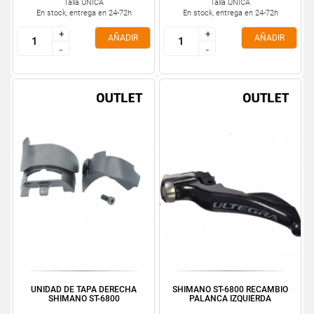
Talla ÚNICA
Talla ÚNICA
En stock, entrega en 24-72h
En stock, entrega en 24-72h
+
+
+
+
AÑADIR
AÑADIR
-
-
-
-
UNIDAD DE TAPA DERECHA
SHIMANO ST-6800 RECAMBIO
SHIMANO ST-6800
PALANCA IZQUIERDA