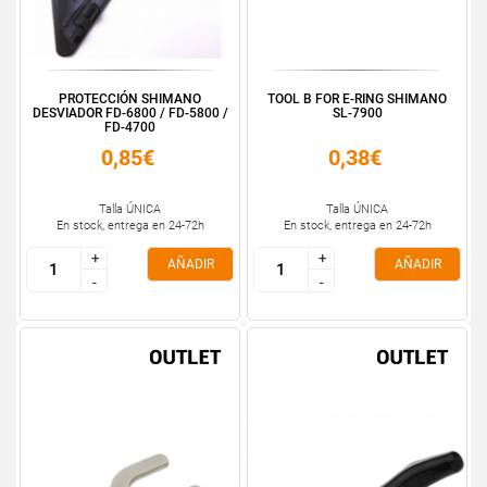
PROTECCIÓN SHIMANO
TOOL B FOR E-RING SHIMANO
DESVIADOR FD-6800 / FD-5800 /
SL-7900
FD-4700
0,85€
0,38€
Talla ÚNICA
Talla ÚNICA
En stock, entrega en 24-72h
En stock, entrega en 24-72h
+
+
+
+
AÑADIR
AÑADIR
-
-
-
-