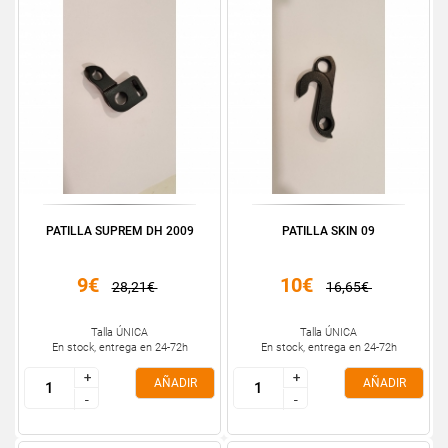
PATILLA SUPREM DH 2009
PATILLA SKIN 09
9€
10€
28,21€
16,65€
Talla ÚNICA
Talla ÚNICA
En stock, entrega en 24-72h
En stock, entrega en 24-72h
+
+
+
+
AÑADIR
AÑADIR
-
-
-
-