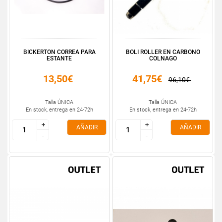
BICKERTON CORREA PARA
BOLI ROLLER EN CARBONO
ESTANTE
COLNAGO
13,50€
41,75€
96,10€
Talla ÚNICA
Talla ÚNICA
En stock, entrega en 24-72h
En stock, entrega en 24-72h
+
+
+
+
AÑADIR
AÑADIR
-
-
-
-