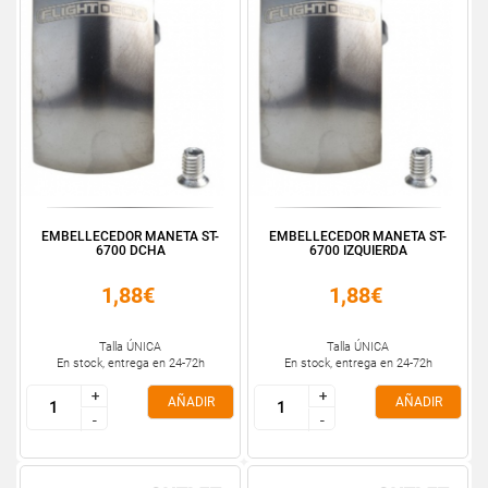
EMBELLECEDOR MANETA ST-
EMBELLECEDOR MANETA ST-
6700 DCHA
6700 IZQUIERDA
1,88€
1,88€
Talla ÚNICA
Talla ÚNICA
En stock, entrega en 24-72h
En stock, entrega en 24-72h
+
+
+
+
AÑADIR
AÑADIR
-
-
-
-