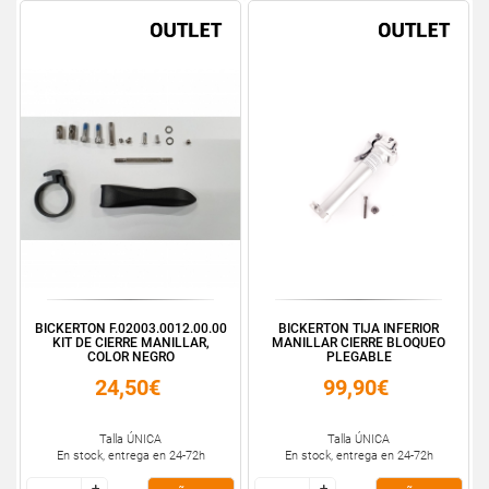
BICKERTON F.02003.0012.00.00
BICKERTON TIJA INFERIOR
KIT DE CIERRE MANILLAR,
MANILLAR CIERRE BLOQUEO
COLOR NEGRO
PLEGABLE
24,50€
99,90€
Talla ÚNICA
Talla ÚNICA
En stock, entrega en 24-72h
En stock, entrega en 24-72h
+
+
+
+