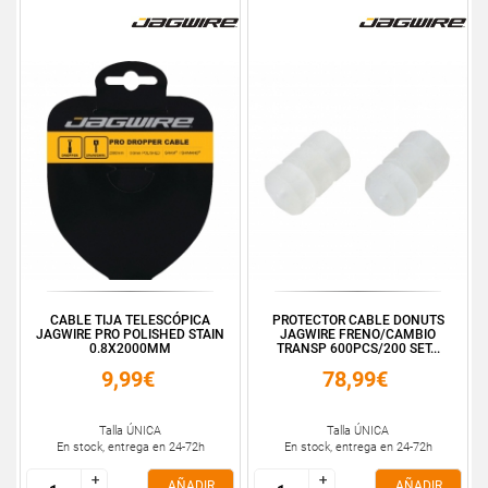
CABLE TIJA TELESCÓPICA
PROTECTOR CABLE DONUTS
JAGWIRE PRO POLISHED STAIN
JAGWIRE FRENO/CAMBIO
0.8X2000MM
TRANSP 600PCS/200 SET...
9,99€
78,99€
Talla ÚNICA
Talla ÚNICA
En stock, entrega en 24-72h
En stock, entrega en 24-72h
+
+
+
+
AÑADIR
AÑADIR