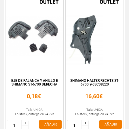
EJE DE PALANCA Y ANILLO E
SHIMANO HALTER RECHTS ST-
SHIMANO ST-6700 DERECHA
6700 Y-6SC98220
0,18€
16,60€
Talla ÚNICA
Talla ÚNICA
En stock, entrega en 24-72h
En stock, entrega en 24-72h
+
+
+
+
AÑADIR
AÑADIR