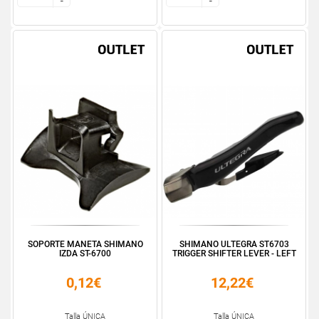
-
-
-
-
SOPORTE MANETA SHIMANO
SHIMANO ULTEGRA ST6703
IZDA ST-6700
TRIGGER SHIFTER LEVER - LEFT
0,12€
12,22€
Talla ÚNICA
Talla ÚNICA