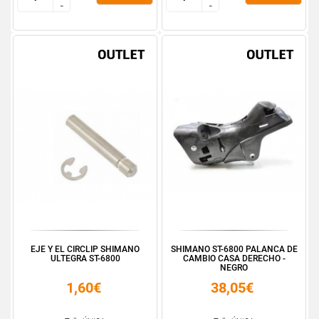
-
-
-
-
EJE Y EL CIRCLIP SHIMANO
SHIMANO ST-6800 PALANCA DE
ULTEGRA ST-6800
CAMBIO CASA DERECHO -
NEGRO
1,60€
38,05€