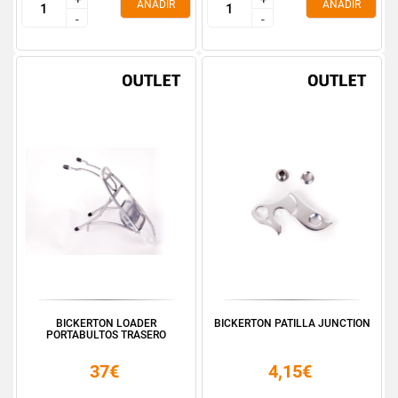
AÑADIR
AÑADIR
-
-
-
-
BICKERTON LOADER
BICKERTON PATILLA JUNCTION
PORTABULTOS TRASERO
37€
4,15€