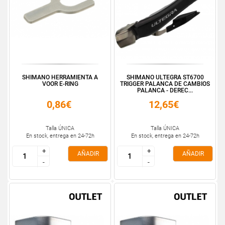
SHIMANO HERRAMIENTA A
SHIMANO ULTEGRA ST6700
VOOR E-RING
TRIGGER PALANCA DE CAMBIOS
PALANCA - DEREC...
0,86€
12,65€
Talla ÚNICA
Talla ÚNICA
En stock, entrega en 24-72h
En stock, entrega en 24-72h
+
+
+
+
AÑADIR
AÑADIR
-
-
-
-