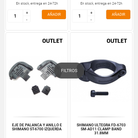
En stock, entrega en 24-72h
En stock, entrega en 24-72h
+
+
+
+
AÑADIR
AÑADIR
-
-
-
-
FILTROS
EJE DE PALANCA Y ANILLO E
SHIMANO ULTEGRA FD-6703
SHIMANO ST-6700 IZQUERDA
SM-AD11 CLAMP BAND
31.8MM