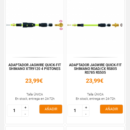
ADAPTADOR JAGWIRE QUICK-FIT
ADAPTADOR JAGWIRE QUICK-FIT
SHIMANO XTR9120 4 PISTONES
SHIMANO ROAD/CX RS805
RS785 RS505
23,99€
23,99€
Talla ÚNICA
Talla ÚNICA
En stock, entrega en 24-72h
En stock, entrega en 24-72h
+
+
+
+
AÑADIR
AÑADIR
-
-
-
-