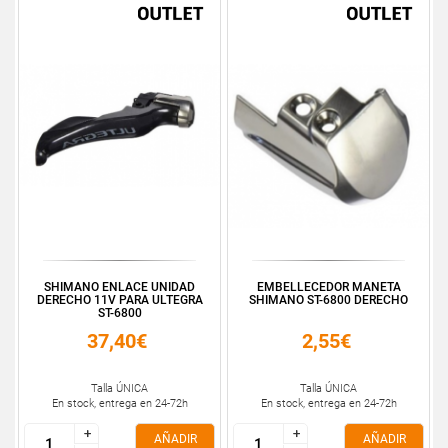
SHIMANO ENLACE UNIDAD
EMBELLECEDOR MANETA
DERECHO 11V PARA ULTEGRA
SHIMANO ST-6800 DERECHO
ST-6800
37,40€
2,55€
Talla ÚNICA
Talla ÚNICA
En stock, entrega en 24-72h
En stock, entrega en 24-72h
+
+
+
+
AÑADIR
AÑADIR