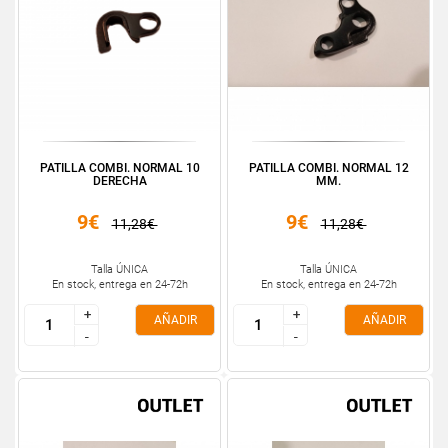
PATILLA COMBI. NORMAL 10
PATILLA COMBI. NORMAL 12
DERECHA
MM.
9€
9€
11,28€
11,28€
Talla ÚNICA
Talla ÚNICA
En stock, entrega en 24-72h
En stock, entrega en 24-72h
+
+
+
+
AÑADIR
AÑADIR
-
-
-
-