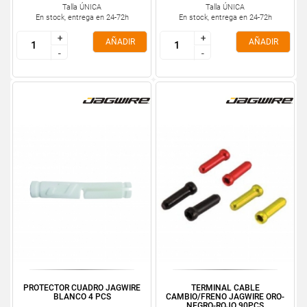
Talla ÚNICA
Talla ÚNICA
En stock, entrega en 24-72h
En stock, entrega en 24-72h
+
+
+
+
AÑADIR
AÑADIR
-
-
-
-
PROTECTOR CUADRO JAGWIRE
TERMINAL CABLE
BLANCO 4 PCS
CAMBIO/FRENO JAGWIRE ORO-
NEGRO-ROJO 90PCS