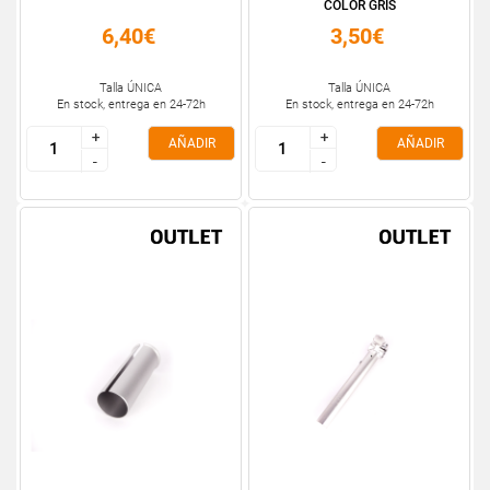
COLOR GRIS
6,40€
3,50€
Talla ÚNICA
Talla ÚNICA
En stock, entrega en 24-72h
En stock, entrega en 24-72h
+
+
+
+
AÑADIR
AÑADIR
-
-
-
-