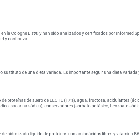
en la Cologne List® y han sido analizados y certificados por Informed S
ad y confianza.
sustituto de una dieta variada. Es importante seguir una dieta variada y 
de proteínas de suero de LECHE (17%), agua, fructosa, acidulantes (ácido cí
dico, sacarina sódica), conservadores (sorbato potásico, benzoato sódico
de hidrolizado líquido de proteínas con aminoácidos libres y vitamina B6