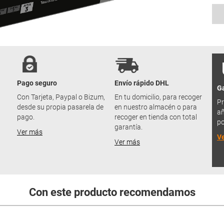
Pago seguro
Envío rápido DHL
Ga
u
Con Tarjeta, Paypal o Bizum,
En tu domicilio, para recoger
Pr
desde su propia pasarela de
en nuestro almacén o para
añ
pago.
recoger en tienda con total
po
garantía.
Ver más
V
Ver más
Con este producto recomendamos