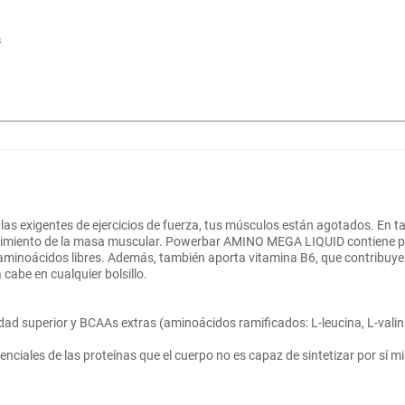
s
as exigentes de ejercicios de fuerza, tus músculos están agotados. En ta
cimiento de la masa muscular. Powerbar AMINO MEGA LIQUID contiene pro
 y aminoácidos libres. Además, también aporta vitamina B6, que contribuye
cabe en cualquier bolsillo.
idad superior y BCAAs extras (aminoácidos ramificados: L-leucina, L-valina
iales de las proteínas que el cuerpo no es capaz de sintetizar por sí mi