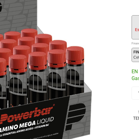
Es
Finan
FI
Ce
EN 
Gas
TE