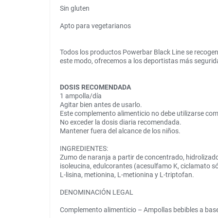
Sin gluten
Apto para vegetarianos
Todos los productos Powerbar Black Line se recogen 
este modo, ofrecemos a los deportistas más segurid
DOSIS RECOMENDADA
1 ampolla/día
Agitar bien antes de usarlo.
Este complemento alimenticio no debe utilizarse como 
No exceder la dosis diaria recomendada.
Mantener fuera del alcance de los niños.
INGREDIENTES:
Zumo de naranja a partir de concentrado, hidrolizado 
isoleucina, edulcorantes (acesulfamo K, ciclamato só
L-lisina, metionina, L-metionina y L-triptofan.
DENOMINACIÓN LEGAL
Complemento alimenticio – Ampollas bebibles a base 