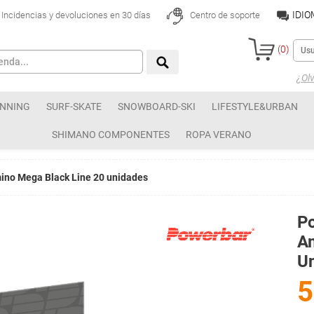
IDI
Incidencias y devoluciones en 30 días
Centro de soporte
(
0
)
¿Olv
NNING
SURF-SKATE
SNOWBOARD-SKI
LIFESTYLE&URBAN
SHIMANO COMPONENTES
ROPA VERANO
ino Mega Black Line 20 unidades
Po
Am
U
5