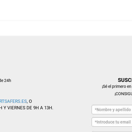
SUSC
de 24h
¡Sé el primero e
¡CONSIG
RTSAFERS.ES
, O
H Y VIERNES DE 9H A 13H.