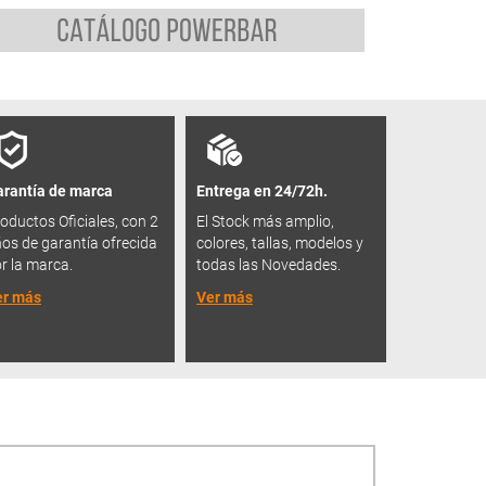
rantía de marca
Entrega en 24/72h.
oductos Oficiales, con 2
El Stock más amplio,
os de garantía ofrecida
colores, tallas, modelos y
r la marca.
todas las Novedades.
er más
Ver más