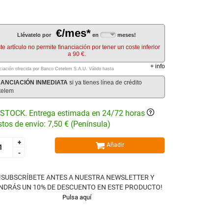
€/mes*
Llévatelo por
en
meses!
te artículo no permite financiación por tener un coste inferior
a 90 €.
+
info
ciación ofrecida por Banco Cetelem S.A.U.
Válido hasta
NANCIACIÓN INMEDIATA
si ya tienes línea de crédito
telem
STOCK. Entrega estimada en 24/72 horas
tos de envío: 7,50 € (Península)
+
+
Añadir
-
-
!SUBSCRÍBETE ANTES A NUESTRA NEWSLETTER Y
NDRÁS UN 10% DE DESCUENTO EN ESTE PRODUCTO!
Pulsa aquí