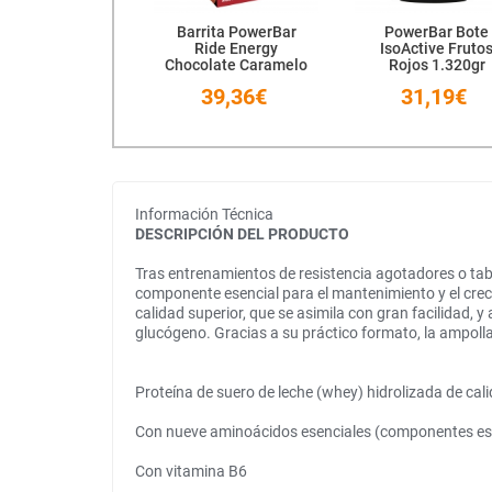
Barrita PowerBar
PowerBar Bote
Ride Energy
IsoActive Fruto
Chocolate Caramelo
Rojos 1.320gr
18 Unidades
39,36€
31,19€
Información Técnica
DESCRIPCIÓN DEL PRODUCTO
Tras entrenamientos de resistencia agotadores o tabl
componente esencial para el mantenimiento y el cre
calidad superior, que se asimila con gran facilidad,
glucógeno. Gracias a su práctico formato, la ampolla 
Proteína de suero de leche (whey) hidrolizada de cal
Con nueve aminoácidos esenciales (componentes esenc
Con vitamina B6