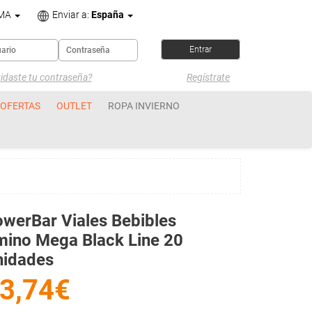
OMA
Enviar a:
España
idaste tu contraseña?
Regístrate
OFERTAS
OUTLET
ROPA INVIERNO
werBar Viales Bebibles
ino Mega Black Line 20
nidades
3,74€