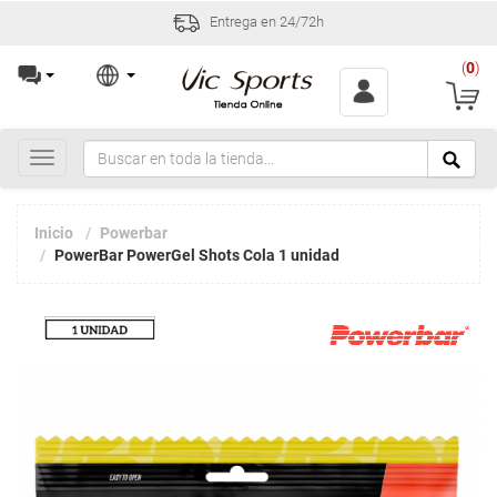
Entrega en 24/72h
(
0
)
Toggle
navigation
Inicio
Powerbar
PowerBar PowerGel Shots Cola 1 unidad