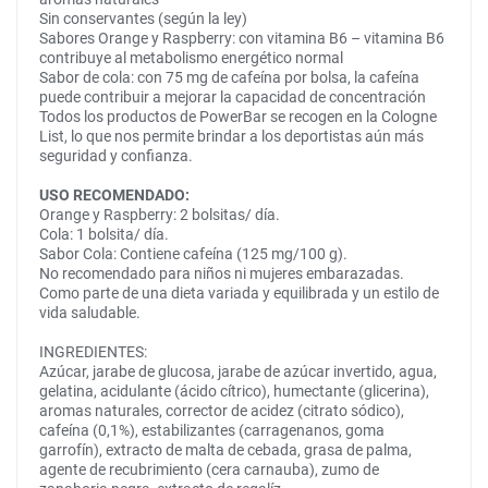
Sin conservantes (según la ley)
Sabores Orange y Raspberry: con vitamina B6 – vitamina B6
contribuye al metabolismo energético normal
Sabor de cola: con 75 mg de cafeína por bolsa, la cafeína
puede contribuir a mejorar la capacidad de concentración
Todos los productos de PowerBar se recogen en la Cologne
List, lo que nos permite brindar a los deportistas aún más
seguridad y confianza.
USO RECOMENDADO:
Orange y Raspberry: 2 bolsitas/ día.
Cola: 1 bolsita/ día.
Sabor Cola: Contiene cafeína (125 mg/100 g).
No recomendado para niños ni mujeres embarazadas.
Como parte de una dieta variada y equilibrada y un estilo de
vida saludable.
INGREDIENTES:
Azúcar, jarabe de glucosa, jarabe de azúcar invertido, agua,
gelatina, acidulante (ácido cítrico), humectante (glicerina),
aromas naturales, corrector de acidez (citrato sódico),
cafeína (0,1%), estabilizantes (carragenanos, goma
garrofín), extracto de malta de cebada, grasa de palma,
agente de recubrimiento (cera carnauba), zumo de