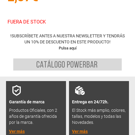
FUERA DE STOCK
!SUBSCRÍBETE ANTES A NUESTRA NEWSLETTER Y TENDRÁS
UN 10% DE DESCUENTO EN ESTE PRODUCTO!
Pulsa aquí
Garantía de marca
Entrega en 24/72h.
Productos Oficiales, con 2
El Stock más amplio, colores,
años de garantía ofrecida
tallas, modelos y todas las
por la marca.
Novedades.
Ver más
Ver más