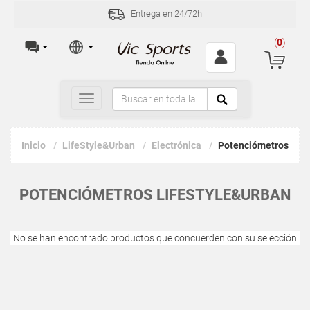
Entrega en 24/72h
(
0
)
Toggle
navigation
Inicio
LifeStyle&Urban
Electrónica
Potenciómetros
POTENCIÓMETROS LIFESTYLE&URBAN
No se han encontrado productos que concuerden con su selección